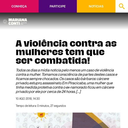
CONHEÇA
PARTICIPE
NOTÍCIAS
A violência contra as
mulheres tem que
ser combatida!
Todos os dias a mídia noticia pelo menos um caso de violência
contra a mulher. Tomamos consciência de partes destes casos e
ficamos sempre chocados. Os casos são bárbaros: cárcere
privado, estupro, assassinato. Em Piracicaba, uma mulher que
tinha medida protetiva contra o ex-namorado ficou em cárcere
privado por ele por cerca de 24 horas. […]
10 AGO 2018, 14:30
Tempo de leitura: 0 minutos, 27 segundos