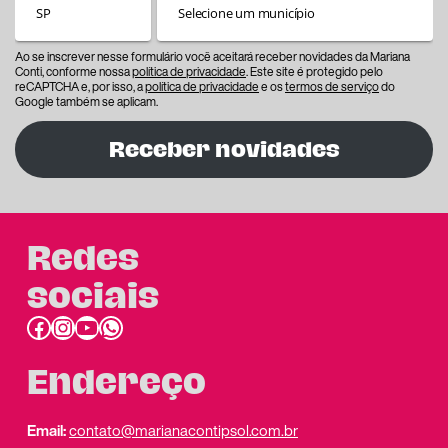
Ao se inscrever nesse formulário você aceitará receber novidades da Mariana
Conti, conforme nossa
política de privacidade
. Este site é protegido pelo
reCAPTCHA e, por isso, a
política de privacidade
e os
termos de serviço
do
Google também se aplicam.
Receber novidades
Redes
sociais
Facebook
Instagram
Youtube
link do whatsapp
Endereço
Email:
contato@marianacontipsol.com.br