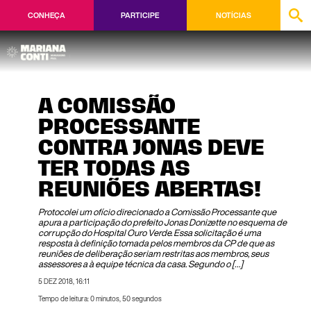
CONHEÇA
PARTICIPE
NOTÍCIAS
A COMISSÃO
PROCESSANTE
CONTRA JONAS DEVE
TER TODAS AS
REUNIÕES ABERTAS!
Protocolei um ofício direcionado a Comissão Processante que
apura a participação do prefeito Jonas Donizette no esquema de
corrupção do Hospital Ouro Verde. Essa solicitação é uma
resposta à definição tomada pelos membros da CP de que as
reuniões de deliberação seriam restritas aos membros, seus
assessores a à equipe técnica da casa. Segundo o […]
5 DEZ 2018, 16:11
Tempo de leitura: 0 minutos, 50 segundos