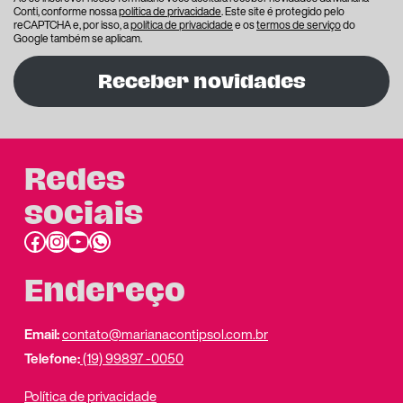
Conti, conforme nossa
política de privacidade
. Este site é protegido pelo
reCAPTCHA e, por isso, a
política de privacidade
e os
termos de serviço
do
Google também se aplicam.
Receber novidades
Redes
sociais
Facebook
Instagram
Youtube
link do whatsapp
Endereço
Email:
contato@marianacontipsol.com.br
Telefone:
(19) 99897 -0050
Política de privacidade