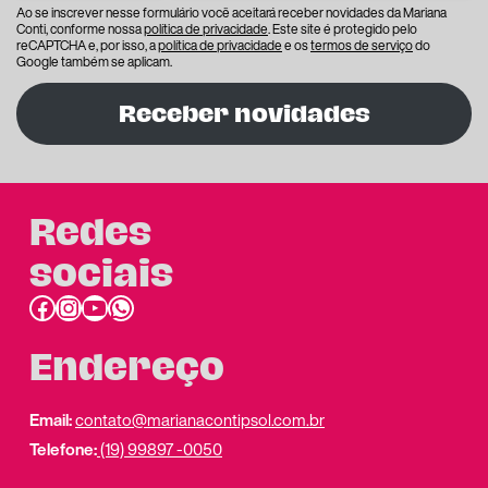
Ao se inscrever nesse formulário você aceitará receber novidades da Mariana
Conti, conforme nossa
política de privacidade
. Este site é protegido pelo
reCAPTCHA e, por isso, a
política de privacidade
e os
termos de serviço
do
Google também se aplicam.
Receber novidades
Redes
sociais
Facebook
Instagram
Youtube
link do whatsapp
Endereço
Email:
contato@marianacontipsol.com.br
Telefone:
(19) 99897 -0050