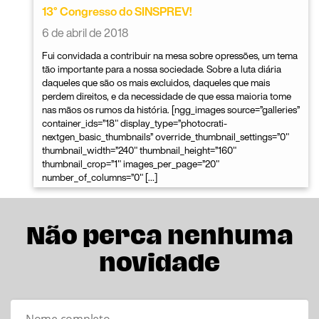
13° Congresso do SINSPREV!
6 de abril de 2018
Fui convidada a contribuir na mesa sobre opressões, um tema
tão importante para a nossa sociedade. Sobre a luta diária
daqueles que são os mais excluidos, daqueles que mais
perdem direitos, e da necessidade de que essa maioria tome
nas mãos os rumos da história. [ngg_images source=”galleries”
container_ids=”18″ display_type=”photocrati-
nextgen_basic_thumbnails” override_thumbnail_settings=”0″
thumbnail_width=”240″ thumbnail_height=”160″
thumbnail_crop=”1″ images_per_page=”20″
number_of_columns=”0″ […]
Não perca nenhuma
novidade