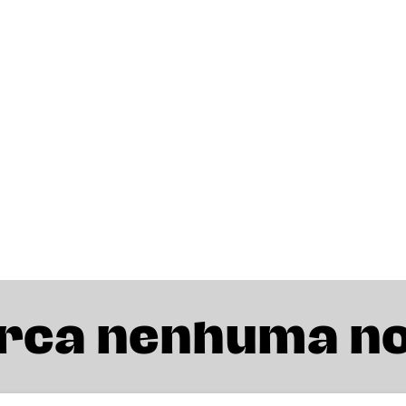
rca nenhuma n