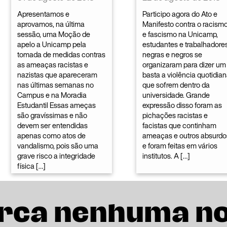
Apresentamos e
Participo agora do Ato e
aprovamos, na última
Manifesto contra o racism
sessão, uma Moção de
e fascismo na Unicamp,
apelo a Unicamp pela
estudantes e trabalhadore
tomada de medidas contras
negras e negros se
as ameaças racistas e
organizaram para dizer um
nazistas que apareceram
basta a violência quotidia
nas últimas semanas no
que sofrem dentro da
Campus e na Moradia
universidade. Grande
Estudantil Essas ameças
expressão disso foram as
são gravíssimas e não
pichações racistas e
devem ser entendidas
facistas que continham
apenas como atos de
ameaças e outros absurdo
vandalismo, pois são uma
e foram feitas em vários
grave risco a integridade
institutos. A […]
física […]
rca nenhuma n