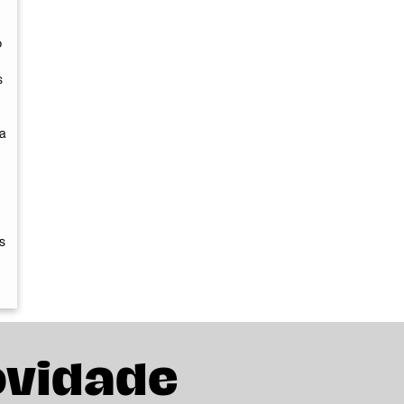
o
s
na
s
ovidade