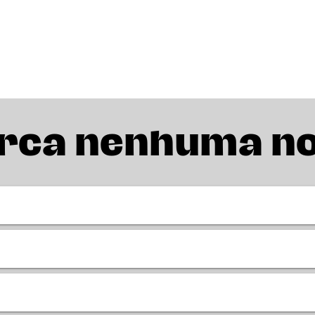
rca nenhuma n