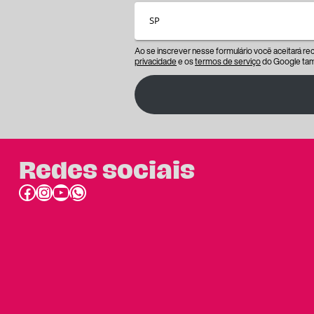
Ao se inscrever nesse formulário você aceitará r
privacidade
e os
termos de serviço
do Google tam
Redes sociais
Facebook
Instagram
Youtube
link do whatsapp