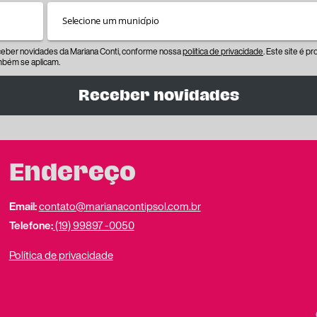
eceber novidades da Mariana Conti, conforme nossa
política de privacidade
. Este site é 
bém se aplicam.
Receber novidades
Endereço
Email:
contato@marianacontipsol.com.br
Telefone:
(19) 99897 -0050
Política de privacidade