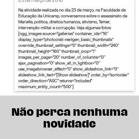
Na atividade realizada no dia 23 de março, na Faculdade de
Educação da Unicamp, conversamos sobre o assassinato da
Marielle, política, direitos humanos, ativismo, Temer,
intervenção militar e corrupção. Veja algumas fotos:
[ngg_images source=”galleries” container_ids=”16″
display_type=”photocrati-nextgen_basic_thumbnails”
override_thumbnail_settings=”0″ thumbnail_width=”240″
thumbnail_height=”160″ thumbnail_crop=”1″
images_per_page=”20″ number_of_columns=”0″
ajax_pagination=”0″ show_all_in_lightbox=”0″
use_imagebrowser_effect=”0″ show_slideshow_link=”0″
slideshow_link_text=”[Show slideshow]” order_by=”sortorder”
order_direction=”ASC” returns=”included”
maximum_entity_count=”500″]
Não perca nenhuma
novidade