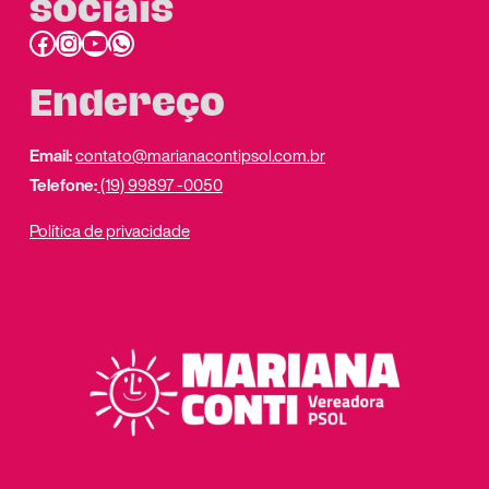
sociais
Facebook
Instagram
Youtube
link do whatsapp
Endereço
Email:
contato@marianacontipsol.com.br
Telefone:
(19) 99897 -0050
Política de privacidade