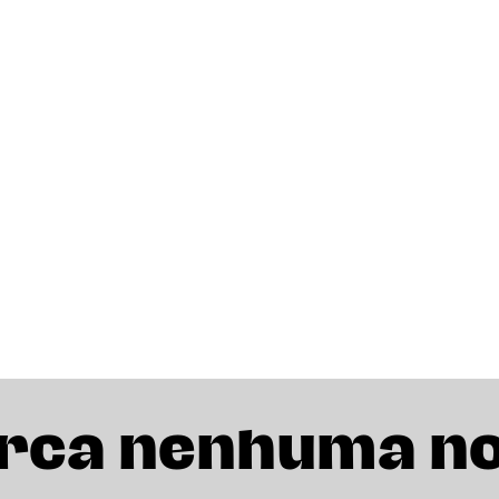
rca nenhuma n