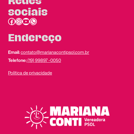
Redes
sociais
Facebook
Instagram
Youtube
link do whatsapp
Endereço
Email:
contato@marianacontipsol.com.br
Telefone:
(19) 99897 -0050
Política de privacidade