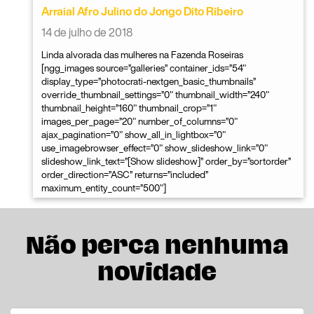
Arraial Afro Julino do Jongo Dito Ribeiro
14 de julho de 2018
Linda alvorada das mulheres na Fazenda Roseiras
[ngg_images source=”galleries” container_ids=”54″
display_type=”photocrati-nextgen_basic_thumbnails”
override_thumbnail_settings=”0″ thumbnail_width=”240″
thumbnail_height=”160″ thumbnail_crop=”1″
images_per_page=”20″ number_of_columns=”0″
ajax_pagination=”0″ show_all_in_lightbox=”0″
use_imagebrowser_effect=”0″ show_slideshow_link=”0″
slideshow_link_text=”[Show slideshow]” order_by=”sortorder”
order_direction=”ASC” returns=”included”
maximum_entity_count=”500″]
Não perca nenhuma
novidade