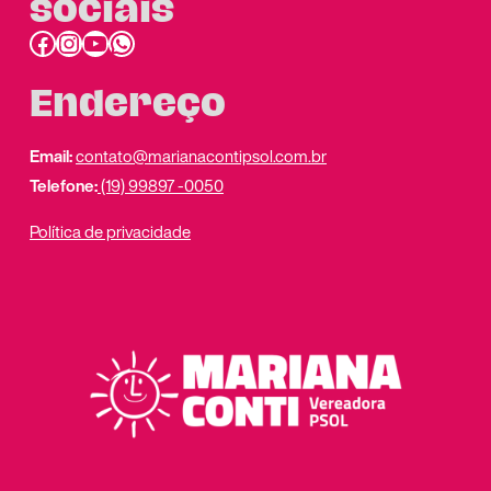
sociais
Facebook
Instagram
Youtube
link do whatsapp
Endereço
Email:
contato@marianacontipsol.com.br
Telefone:
(19) 99897 -0050
Política de privacidade