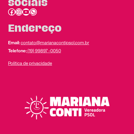
sociais
Facebook
Instagram
Youtube
link do whatsapp
Endereço
Email:
contato@marianacontipsol.com.br
Telefone:
(19) 99897 -0050
Política de privacidade