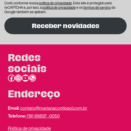
Conti, conforme nossa
política de privacidade
. Este site é protegido pelo
reCAPTCHA e, por isso, a
política de privacidade
e os
termos de serviço
do
Google também se aplicam.
Receber novidades
Redes
sociais
Facebook
Instagram
Youtube
link do whatsapp
Endereço
Email:
contato@marianacontipsol.com.br
Telefone:
(19) 99897 -0050
Política de privacidade