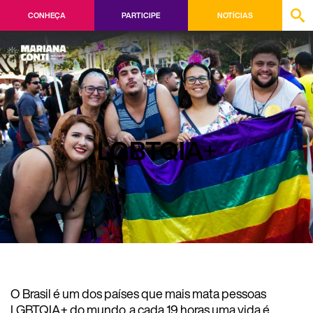
CONHEÇA
PARTICIPE
NOTÍCIAS
LGBTQIA
+
O Brasil é um dos países que mais mata pessoas
LGBTQIA+ do mundo, a cada 19 horas uma vida é