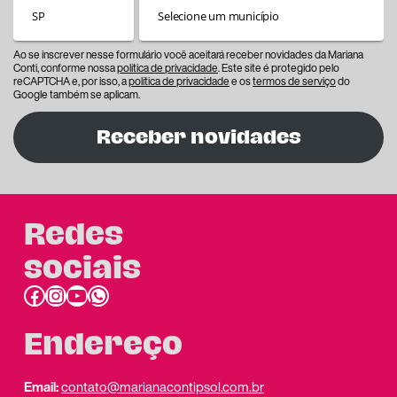
Ao se inscrever nesse formulário você aceitará receber novidades da Mariana
Conti, conforme nossa
política de privacidade
. Este site é protegido pelo
reCAPTCHA e, por isso, a
política de privacidade
e os
termos de serviço
do
Google também se aplicam.
Receber novidades
Redes
sociais
Facebook
Instagram
Youtube
link do whatsapp
Endereço
Email:
contato@marianacontipsol.com.br