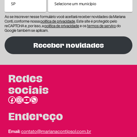
Ao se inscrever nesse formulário você aceitará receber novidades da Mariana
Conti, conforme nossa
política de privacidade
. Este site é protegido pelo
reCAPTCHA e, por isso, a
política de privacidade
e os
termos de serviço
do
Google também se aplicam.
Receber novidades
Redes
sociais
Facebook
Instagram
Youtube
link do whatsapp
Endereço
Email:
contato@marianacontipsol.com.br